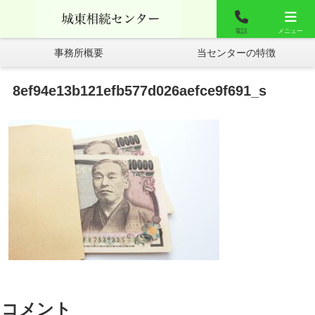
城東相談センター
お問合せ
よくあるご質問
電話
メニュー
事務所概要
当センターの特徴
8ef94e13b121efb577d026aefce9f691_s
コメント