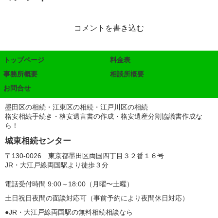
コメントを書き込む
トップページ
料金表
事務所概要
相談所概要
お問合せ
墨田区の相続・江東区の相続・江戸川区の相続
格安相続手続き・格安遺言書の作成・格安遺産分割協議書作成な
ら！
城東相続センター
〒130-0026 東京都墨田区両国四丁目３２番１６号
JR・大江戸線両国駅より徒歩３分
電話受付時間 9:00～18:00（月曜〜土曜）
土日祝日夜間の面談対応可（事前予約により夜間休日対応）
●JR・大江戸線両国駅の無料相続相談なら