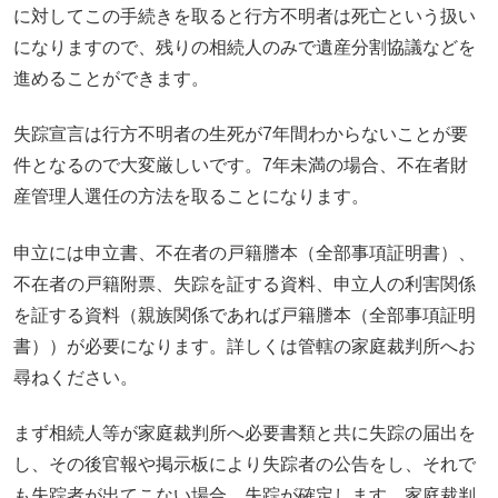
に対してこの手続きを取ると行方不明者は死亡という扱い
になりますので、残りの相続人のみで遺産分割協議などを
進めることができます。
失踪宣言は行方不明者の生死が7年間わからないことが要
件となるので大変厳しいです。7年未満の場合、不在者財
産管理人選任の方法を取ることになります。
申立には申立書、不在者の戸籍謄本（全部事項証明書）、
不在者の戸籍附票、失踪を証する資料、申立人の利害関係
を証する資料（親族関係であれば戸籍謄本（全部事項証明
書））が必要になります。詳しくは管轄の家庭裁判所へお
尋ねください。
まず相続人等が家庭裁判所へ必要書類と共に失踪の届出を
し、その後官報や掲示板により失踪者の公告をし、それで
も失踪者が出てこない場合、失踪が確定します。家庭裁判