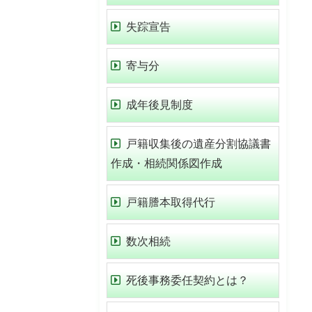
失踪宣告
寄与分
成年後見制度
戸籍収集後の遺産分割協議書
作成・相続関係図作成
戸籍謄本取得代行
数次相続
死後事務委任契約とは？