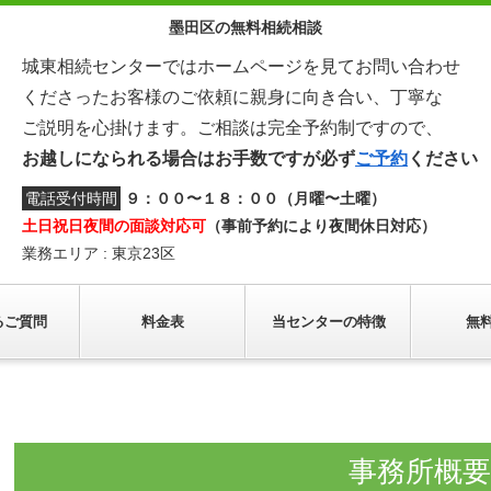
墨田区の無料相続相談
城東相続センターではホームページを見てお問い合わせ
くださったお客様のご依頼に親身に向き合い、丁寧な
ご説明を心掛けます。ご相談は完全予約制ですので、
お越しになられる場合はお手数ですが必ず
ご予約
ください
電話受付時間
９：００〜１８：００（月曜〜土曜）
土日祝日夜間の面談対応可
（事前予約により夜間休日対応）
業務エリア : 東京23区
るご質問
料金表
当センターの特徴
無
事務所概要