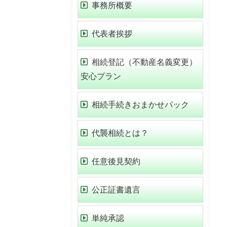
事務所概要
代表者挨拶
相続登記（不動産名義変更）
安心プラン
相続手続きおまかせパック
代襲相続とは？
任意後見契約
公正証書遺言
単純承認