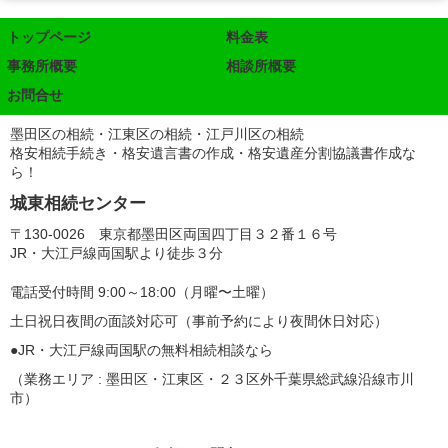
トップページ
料金表
事務所概要
相談所概要
お問合せ
墨田区の相続・江東区の相続・江戸川区の相続
格安相続手続き・格安遺言書の作成・格安遺産分割協議書作成な
ら！
城東相続センター
〒130-0026 東京都墨田区両国四丁目３２番１６号
JR・大江戸線両国駅より徒歩３分
電話受付時間 9:00～18:00（月曜〜土曜）
土日祝日夜間の面談対応可（事前予約により夜間休日対応）
●JR・大江戸線両国駅の無料相続相談なら
（業務エリア : 墨田区・江東区・２３区外千葉県総武線沿線市川
市）