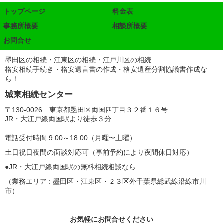
トップページ
料金表
事務所概要
相談所概要
お問合せ
墨田区の相続・江東区の相続・江戸川区の相続
格安相続手続き・格安遺言書の作成・格安遺産分割協議書作成な
ら！
城東相続センター
〒130-0026 東京都墨田区両国四丁目３２番１６号
JR・大江戸線両国駅より徒歩３分
電話受付時間 9:00～18:00（月曜〜土曜）
土日祝日夜間の面談対応可（事前予約により夜間休日対応）
●JR・大江戸線両国駅の無料相続相談なら
（業務エリア : 墨田区・江東区・２３区外千葉県総武線沿線市川
市）
お気軽にお問合せください