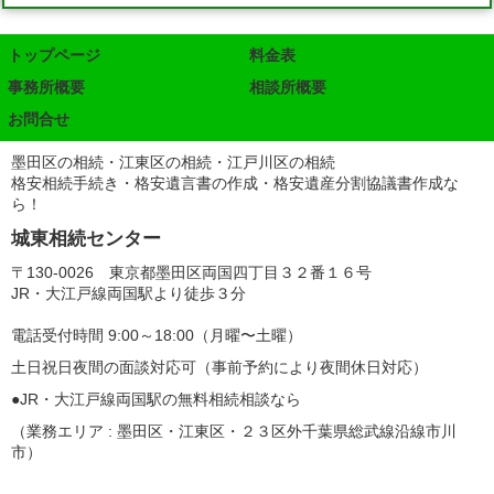
トップページ
料金表
事務所概要
相談所概要
お問合せ
墨田区の相続・江東区の相続・江戸川区の相続
格安相続手続き・格安遺言書の作成・格安遺産分割協議書作成な
ら！
城東相続センター
〒130-0026 東京都墨田区両国四丁目３２番１６号
JR・大江戸線両国駅より徒歩３分
電話受付時間 9:00～18:00（月曜〜土曜）
土日祝日夜間の面談対応可（事前予約により夜間休日対応）
●JR・大江戸線両国駅の無料相続相談なら
（業務エリア : 墨田区・江東区・２３区外千葉県総武線沿線市川
市）