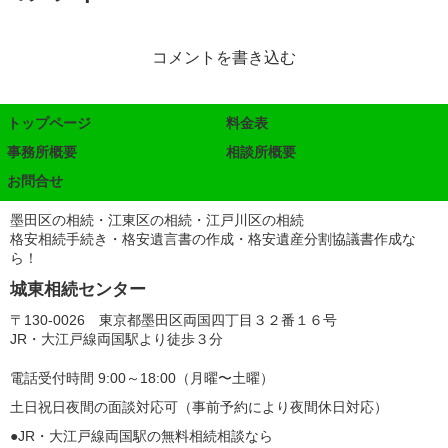
コメントを書き込む
トップページ
料金表
事務所概要
相談所概要
お問合せ
墨田区の相続・江東区の相続・江戸川区の相続
格安相続手続き・格安遺言書の作成・格安遺産分割協議書作成な
ら！
城東相続センター
〒130-0026 東京都墨田区両国四丁目３２番１６号
JR・大江戸線両国駅より徒歩３分
電話受付時間 9:00～18:00（月曜〜土曜）
土日祝日夜間の面談対応可（事前予約により夜間休日対応）
●JR・大江戸線両国駅の無料相続相談なら